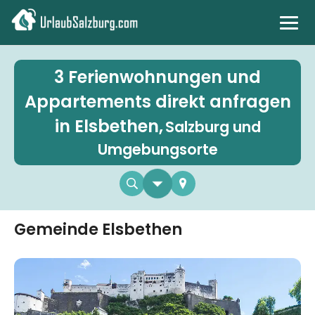
Stadt & Kultur
3 Ferienwohnungen und
Appartements direkt anfragen
Berge & Natur
in Elsbethen,
Salzburg und
Land & See
Umgebungsorte
EN
Gemeinde Elsbethen