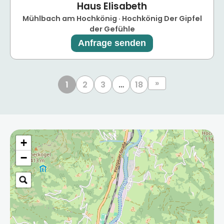
Haus Elisabeth
Mühlbach am Hochkönig · Hochkönig Der Gipfel
der Gefühle
Anfrage senden
»
1
2
3
…
18
+
−