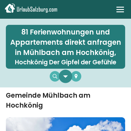
Stadt & Kultur
81 Ferienwohnungen und
Appartements direkt anfragen
Berge & Natur
in Mühlbach am Hochkönig,
Land & See
Hochkönig Der Gipfel der Gefühle
EN
Gemeinde Mühlbach am
Hochkönig